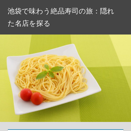
コ
池袋で味わう絶品寿司の旅：隠れ
ン
テ
た名店を探る
ン
ツ
へ
ス
キ
ッ
プ